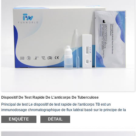
Dispositif De Test Rapide De L'anticorps De Tuberculose
Principal de test Le dispositif de test rapide de l'anticorps TB est un
immunodosage chromatographique de flux latéral basé sur le principe de la
technique de double antigène-sandwich. La cassette de test se compose de: 1)
ENQUÊTE
DÉTAIL
un coussin de conjugué de couleur bordeaux contenant des antigènes M.TB
conjugués à des conjugués en or colloïd (m.tb) et à des conjugués IgG-Gold, 2)
une bande membranaire de nitrocellulose contenant une bande d'essai (bande