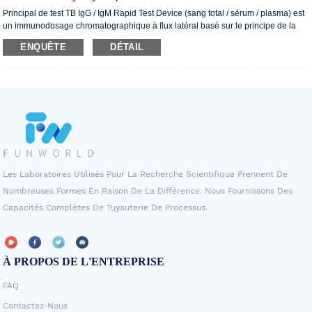
Principal de test TB IgG / IgM Rapid Test Device (sang total / sérum / plasma) est
un immunodosage chromatographique à flux latéral basé sur le principe de la
technique de l'antigène double-sandwich. La cassette de test se compose de: 1)
ENQUÊTE
DÉTAIL
un coussin de conjugué de couleur bordeaux contenant des antigènes M.TB
conjugués à des conjugués en or colloïd (m.tb) et à des conjugués IgG-gold de
lapin, 2) une bande de membrane de nitrocellulose contenant
Les Laboratoires Utilisés Pour La Recherche Scientifique Prennent De
Nombreuses Formes En Raison De La Différence. Nous Fournissons Des
Capacités Complètes De Tuyauterie De Processus.
À PROPOS DE L'ENTREPRISE
FAQ
Contactez-Nous