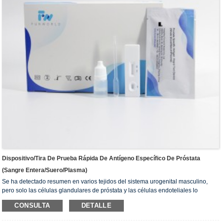
Dispositivo/tira De Prueba Rápida De Antígeno Específico De Próstata
(sangre Entera/suero/plasma)
Se ha detectado resumen en varios tejidos del sistema urogenital masculino,
pero solo las células glandulares de próstata y las células endoteliales lo
secretan. El nivel de PSA en el suero de hombres sanos está entre 0.1 ng/ml y
CONSULTA
DETALLE
2.6 ng/ml. Se puede elevar en afecciones malignas como el cáncer de próstata y
en afecciones benignas como la hiperplasia prostática benigna y la prostatitis.