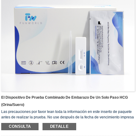
El Dispositivo De Prueba Combinado De Embarazo De Un Solo Paso HCG
(orina/suero)
Las precauciones por favor lean toda la información en este inserto de paquete
antes de realizar la prueba. No use después de la fecha de vencimiento impresa
en la bolsa de aluminio. No se congele. No use si la bolsa está desgarrada o
CONSULTA
DETALLE
dañada. Mantenga fuera del alcance de los niños. Para el uso de diagnóstico in
vitro. No debe tomarse internamente. No abra la bolsa de aluminio de prueba