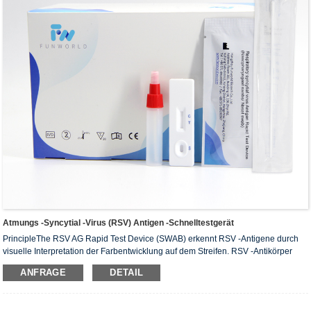
Atmungs -Syncytial -Virus (RSV) Antigen -Schnelltestgerät
PrincipleThe RSV AG Rapid Test Device (SWAB) erkennt RSV -Antigene durch
visuelle Interpretation der Farbentwicklung auf dem Streifen. RSV -Antikörper
sind im Testbereich der Membran immobilisiert. Während des Tests reagiert die
ANFRAGE
DETAIL
extrahierte Probe mit Anti - RSV -Antikörper konjugierten und auf das Probenpad
des Tests vorbeschichtete Partikel. Die Mischung wandert dann durch die